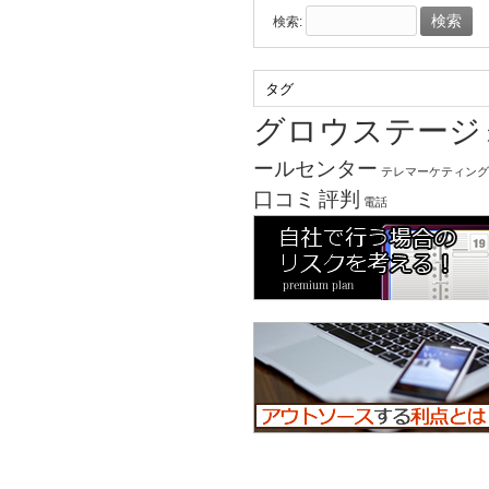
検索:
タグ
グロウステージ
ールセンター
テレマーケティング
口コミ
評判
電話