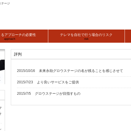
ステージ
よるアプローチの必要性
テレマを自社で行う場合のリスク
approach
risk
評判
2015/10/16
未来永劫グロウステージの名が残ることを感じさせて
2015/7/23
より良いサービスをご提供
2015/7/5
グロウステージが目指すもの
マ
を
し