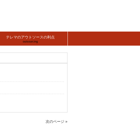
テレマのアウトソースの利点
outsourcing
次のページ »