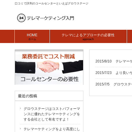
口コミで評判のコールセンターといえばグロウステージ
HOME
テレマによるアプローチの必要性
ホーム
approach
2015/8/10
テレマー
2015/7/23
より良い
2015/7/5
グロウステ
最近の投稿
グロウステージはコストパフォーマ
ンスに優れたテレマーケティングを
する会社として有名ですよ！
テレマーケティングをより高度にし