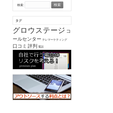
検索:
タグ
グロウステージ
コ
ールセンター
テレマーケティング
口コミ
評判
電話